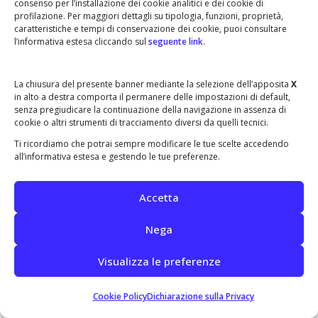
consenso per l’installazione dei cookie analitici e dei cookie di
profilazione. Per maggiori dettagli su tipologia, funzioni, proprietà,
caratteristiche e tempi di conservazione dei cookie, puoi consultare
l’informativa estesa cliccando sul
seguente link
.
1968 Roma
La chiusura del presente banner mediante la selezione dell’apposita
X
in alto a destra comporta il permanere delle impostazioni di default,
senza pregiudicare la continuazione della navigazione in assenza di
cookie o altri strumenti di tracciamento diversi da quelli tecnici.
Ti ricordiamo che potrai sempre modificare le tue scelte accedendo
all’informativa estesa e gestendo le tue preferenze.
Accetta
Nega
1967 Treviso
Visualizza le preferenze
Cookie Policy
Dichiarazione sulla Privacy